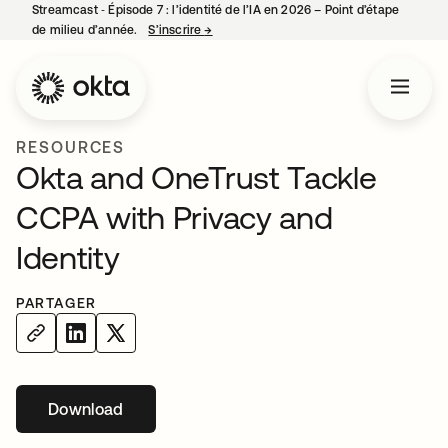
Streamcast ‑ Épisode 7 : l’identité de l’IA en 2026 – Point d’étape
de milieu d’année.
S’inscrire
→
s’ouvre dans un nouvel onglet
RESOURCES
Okta and OneTrust Tackle
CCPA with Privacy and
Identity
PARTAGER
Download
s’ouvre dans un nouvel onglet