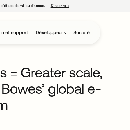
nt d’étape de milieu d’année.
S’inscrire
→
s’ouvre dans un nouvel onglet
on et support
Développeurs
Société
 = Greater scale,
ey Bowes’ global e-
rm