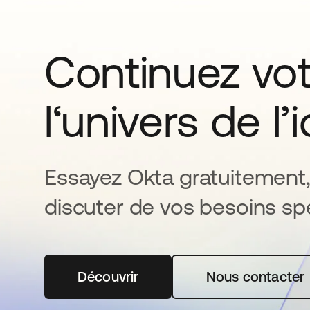
Continuez vo
l‘univers de l’
Essayez Okta gratuitement,
discuter de vos besoins spé
Découvrir
s’ouvre dans un nouvel onglet
Nous contacter