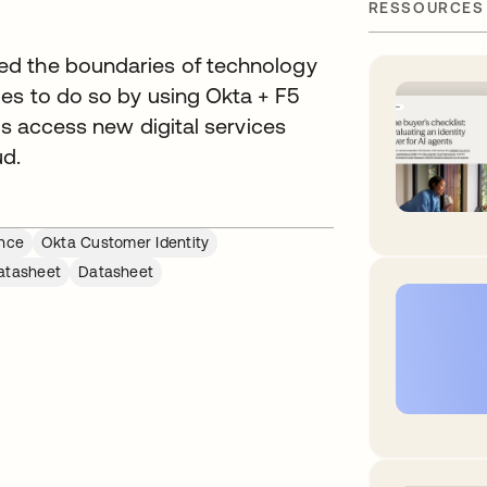
RESSOURCES
ed the boundaries of technology
ues to do so by using Okta + F5
rs access new digital services
d.
ence
Okta Customer Identity
atasheet
Datasheet