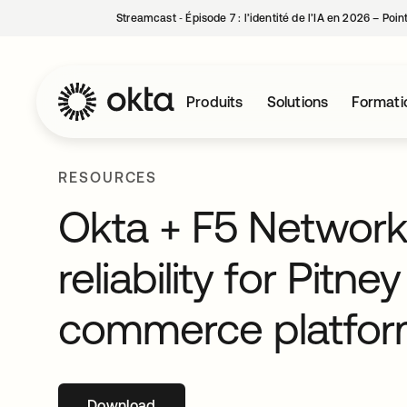
Streamcast ‑ Épisode 7 : l’identité de l’IA en 2026 – Poi
Produits
Solutions
Formati
RESOURCES
Okta + F5 Networks
reliability for Pitn
commerce platfo
Download
s’ouvre dans un nouvel onglet