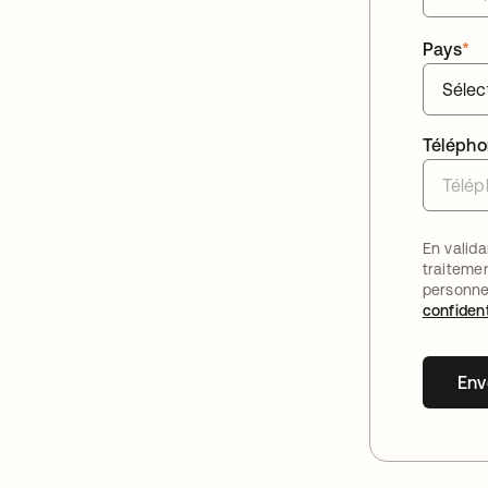
Pays
*
Téléph
En valida
traiteme
personne
confident
Env