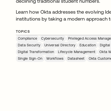
declining traditional student numbers.
Learn how Okta addresses the evolving Ide
institutions by taking a modern approach 
TOPICS
Compliance
Cybersecurity
Privileged Access Manag
Data Security
Universal Directory
Education
Digita
Digital Transformation
Lifecycle Management
Okta W
Single Sign-On
Workflows
Datasheet
Okta Custome