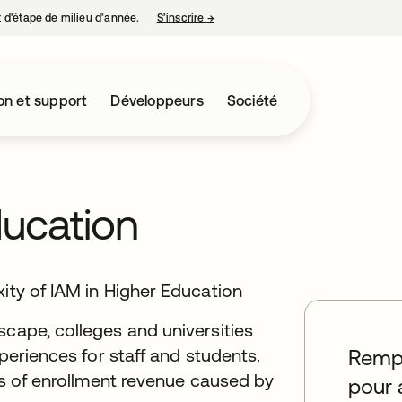
nt d’étape de milieu d’année.
S’inscrire
→
s’ouvre dans un nouvel onglet
on et support
Développeurs
Société
ducation
xity of IAM in Higher Education
scape, colleges and universities
xperiences for staff and students.
Rempl
oss of enrollment revenue caused by
pour 