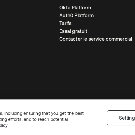
Okta Platform
Auth0 Platform
Tarifs
Essai gratuit
Contacter le service commercial
, including ensuring that you get the best
 confidentialité
Conditions d’utilisation du site
Sécurité
Plan du site
Par
Settin
ng efforts, and to reach potential
 de confidentialité
licy