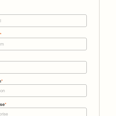
*
n
*
ise
*