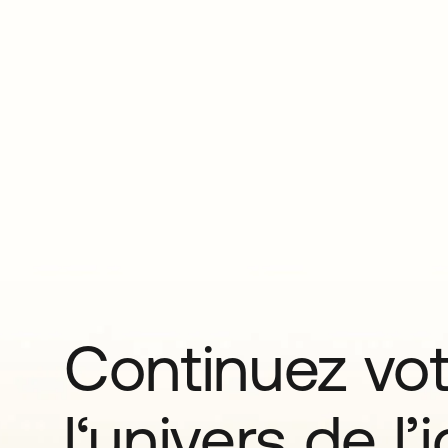
Continuez vo
l‘univers de l’