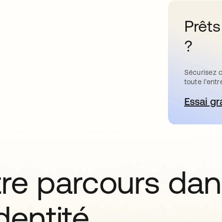
Prêts
?
Sécurisez c
toute l’entr
Essai gr
s’
tre parcours da
identité