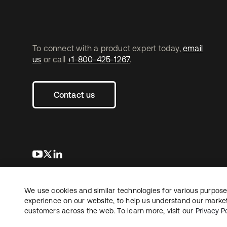
To connect with a product expert today,
email
us
or call
+1-800-425-1267
.
Contact us
s’ouvre dans un nouvel onglet
s’ouvre dans un nouvel onglet
s’ouvre dans un nouvel onglet
We use cookies and similar technologies for various purposes
Copyright © 2026 Okta. Tous droits
Juridique
Politique de
réservés.
experience on our website, to help us understand our marketi
Vos choix en matière
customers across the web. To learn more, visit our
Privacy Po