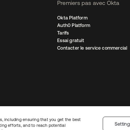
Premiers pas avec Okta
Okta Platform
Auth0 Platform
Tarifs
Essai gratuit
Contacter le service commercial
, including ensuring that you get the best
 confidentialité
Conditions d’utilisation du site
Sécurité
Plan du site
Par
Settin
ng efforts, and to reach potential
 de confidentialité