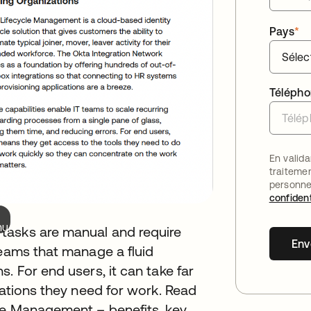
Pays
*
Téléph
En valida
traiteme
personne
confident
nu.
tasks are manual and require
Env
teams that manage a fluid
. For end users, it can take far
cations they need for work. Read
cle Management – benefits, key