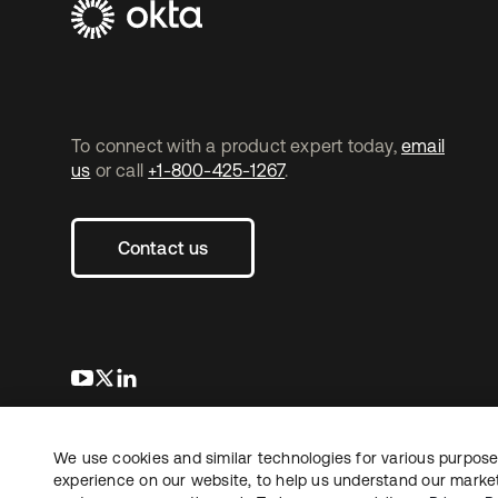
To connect with a product expert today,
email
us
or call
+1-800-425-1267
.
Contact us
s’ouvre dans un nouvel onglet
s’ouvre dans un nouvel onglet
s’ouvre dans un nouvel onglet
We use cookies and similar technologies for various purposes
Copyright © 2026 Okta. Tous droits
Juridique
Politique de
réservés.
experience on our website, to help us understand our marketi
Vos choix en matière