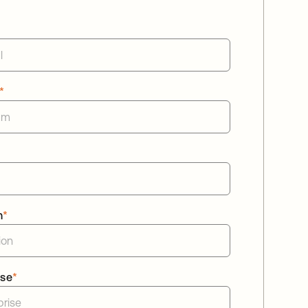
*
n
*
ise
*