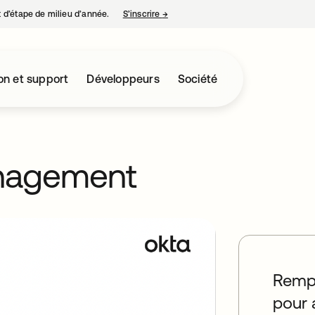
nt d’étape de milieu d’année.
S’inscrire
→
s’ouvre dans un nouvel onglet
on et support
Développeurs
Société
anagement
Rempl
pour 