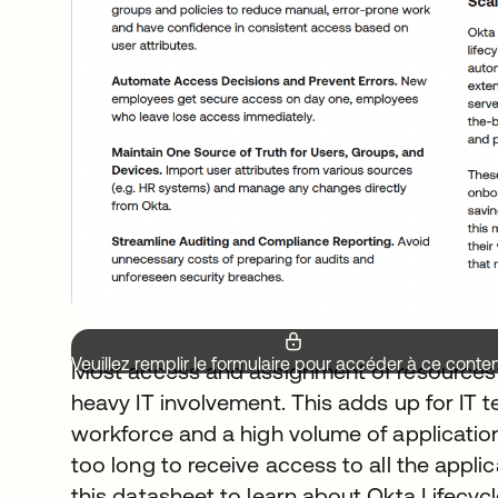
Veuillez remplir le formulaire pour accéder à ce conte
Most access and assignment of resources 
heavy IT involvement. This adds up for IT 
workforce and a high volume of applications
too long to receive access to all the appli
this datasheet to learn about Okta Lifecy