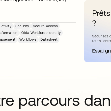
Prêts
?
ctivity
Security
Secure Access
nsformation
Okta Workforce Identity
Sécurisez c
nagement
Workflows
Datasheet
toute l’entr
Essai gr
s’
tre parcours da