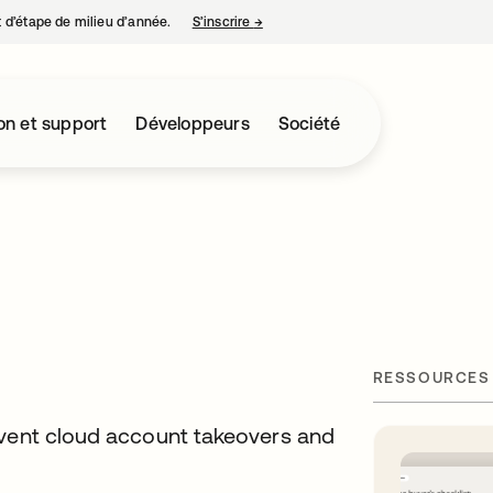
nt d’étape de milieu d’année.
S’inscrire
→
s’ouvre dans un nouvel onglet
on et support
Développeurs
Société
RESSOURCES
event cloud account takeovers and