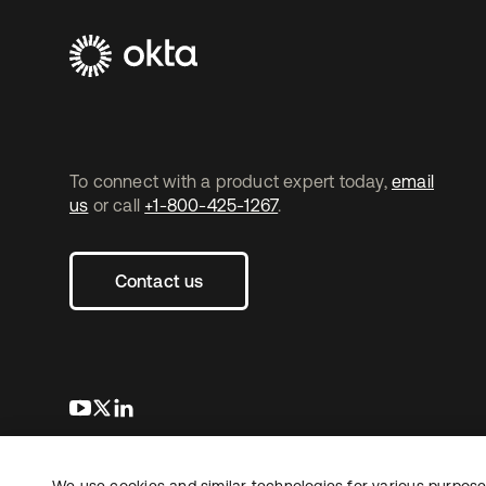
To connect with a product expert today,
email
us
or call
+1-800-425-1267
.
Contact us
s’ouvre dans un nouvel onglet
s’ouvre dans un nouvel onglet
s’ouvre dans un nouvel onglet