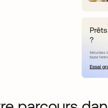
Prêts
?
Sécurisez c
toute l’entr
Essai gr
s’
tre parcours da