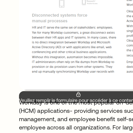
Veuillez remplir le formulaire pour accéder à ce conte
Workday is one of the most popular on-
(HCM) applications- providing services suc
management, and employee benefit self-se
employee across all organizations. For lar