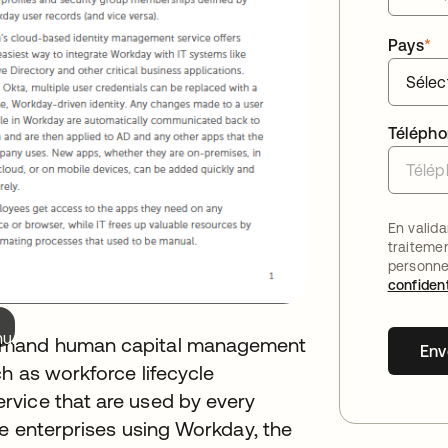
Pays
*
Téléph
En valida
traiteme
personne
confident
nu.
demand human capital management
Env
h as workforce lifecycle
rvice that are used by every
ge enterprises using Workday, the