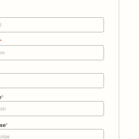
*
n
*
ise
*