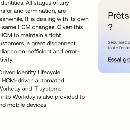
dentities. All stages of any
ransfer and termination, are
Prêts
nwhile, IT is dealing with its own
?
 the same HCM changes. Given this
d HCM to maintain a tight
ustomers, a great disconnect
Sécurisez c
toute l’entr
liance on inefficient and error-
ivity.
Essai gr
s’
riven Identity Lifecycle
e HCM-driven automated
Workday and IT systems.
 into Workday is also provided to
nd mobile devices.