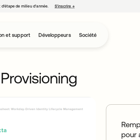
nt d’étape de milieu d’année.
S’inscrire
→
s’ouvre dans un nouvel onglet
on et support
Développeurs
Société
Provisioning
Rempl
pour 