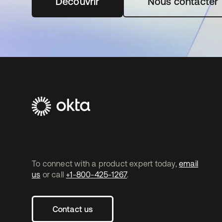
Découvrir
s’ouvre dans un nouvel onglet
Nous contacter
To connect with a product expert today,
email
us
or call
+1-800-425-1267
.
Contact us