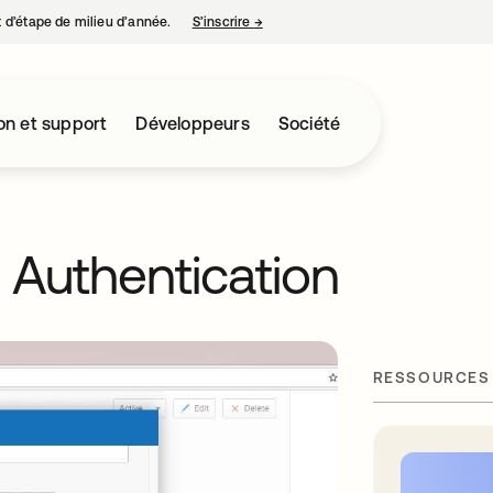
nt d’étape de milieu d’année.
S’inscrire
→
s’ouvre dans un nouvel onglet
on et support
Développeurs
Société
 Authentication
RESSOURCES