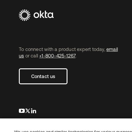
To connect with a product expert today,
email
us
or call
+1-800-425-1267
.
Contact us
s’ouvre dans un nouvel onglet
s’ouvre dans un nouvel onglet
s’ouvre dans un nouvel onglet