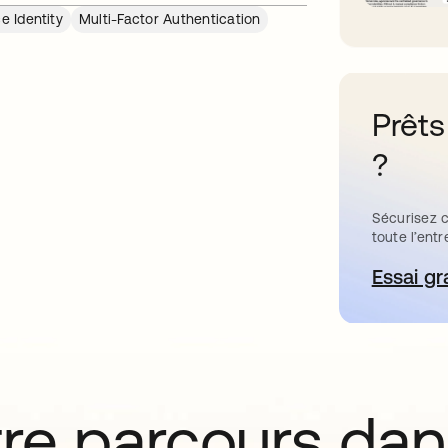
e Identity
Multi-Factor Authentication
Prêts
?
Sécurisez c
toute l’entr
Essai gr
s’
tre parcours da