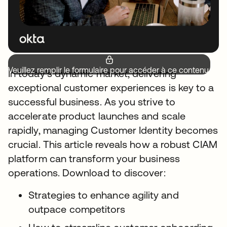
Veuillez remplir le formulaire pour accéder à ce contenu.
In today's dynamic market, delivering
exceptional customer experiences is key to a
successful business. As you strive to
accelerate product launches and scale
rapidly, managing Customer Identity becomes
crucial. This article reveals how a robust CIAM
platform can transform your business
operations. Download to discover:
Strategies to enhance agility and
outpace competitors