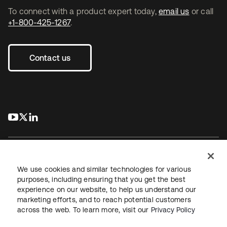
To connect with a product expert today,
email us
or call
+1-800-425-1267
.
Contact us
s’ouvre dans un nouvel onglet
s’ouvre dans un nouvel onglet
s’ouvre dans un nouvel onglet
We use cookies and similar technologies for various
purposes, including ensuring that you get the best
experience on our website, to help us understand our
Juridique
Politique de confidentialité
marketing efforts, and to reach potential customers
Conditions d’utilisation du site
Sécurité
Plan du site
across the web. To learn more, visit our
Privacy Policy
Paramètres des cookies
Vos choix en matière de confidentialité