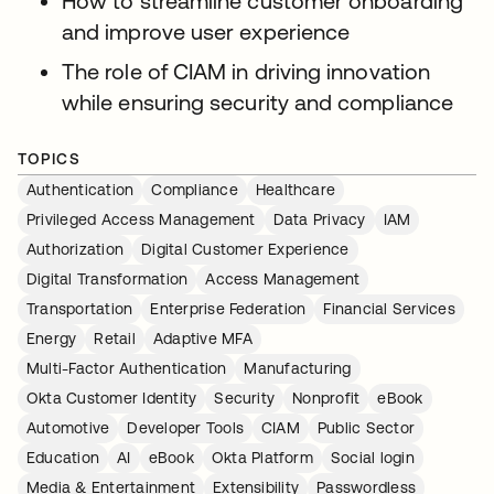
How to streamline customer onboarding
and improve user experience
The role of CIAM in driving innovation
while ensuring security and compliance
TOPICS
Authentication
Compliance
Healthcare
Privileged Access Management
Data Privacy
IAM
Authorization
Digital Customer Experience
Digital Transformation
Access Management
Transportation
Enterprise Federation
Financial Services
Energy
Retail
Adaptive MFA
Multi-Factor Authentication
Manufacturing
Okta Customer Identity
Security
Nonprofit
eBook
Automotive
Developer Tools
CIAM
Public Sector
Education
AI
eBook
Okta Platform
Social login
Media & Entertainment
Extensibility
Passwordless