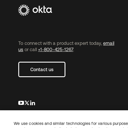
To connect with a product expert today,
email
us
or call
+1-800-425-1267
.
Contact us
s’ouvre dans un nouvel onglet
s’ouvre dans un nouvel onglet
s’ouvre dans un nouvel onglet
We use cookies and similar technologies for various purposes
Copyright © 2026 Okta. Tous droits
Juridique
Politique de