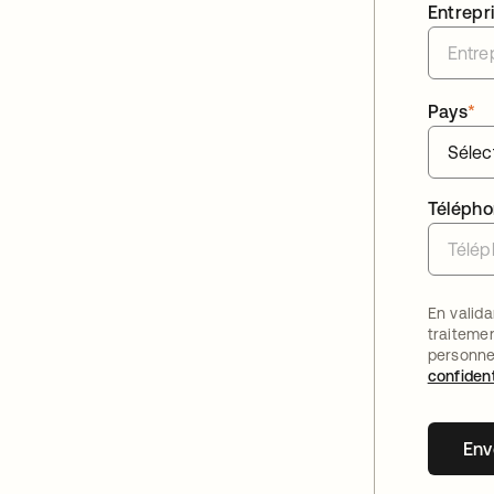
Entrepr
Pays
*
Téléph
En valida
traiteme
personne
confident
Env