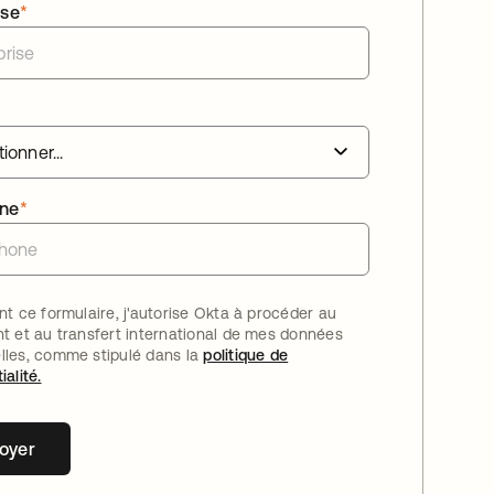
ise
*
one
*
nt ce formulaire, j'autorise Okta à procéder au
nt et au transfert international de mes données
lles, comme stipulé dans la
politique de
ialité.
oyer