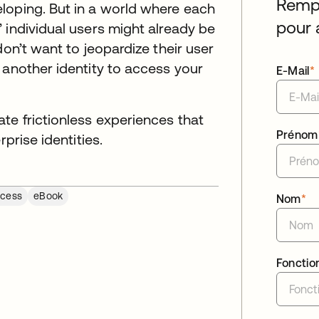
Rempl
loping. But in a world where each
pour 
 individual users might already be
don’t want to jeopardize their user
 another identity to access your
E-Mail
*
te frictionless experiences that
Prénom
prise identities.
ccess
eBook
Nom
*
Fonctio