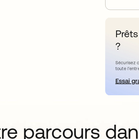
Prêts
?
Sécurisez c
toute l’entr
Essai gr
s’
tre parcours da