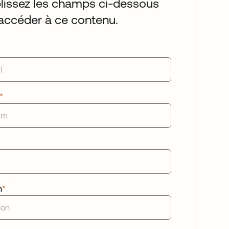
issez les champs ci-dessous
accéder à ce contenu.
*
n
*