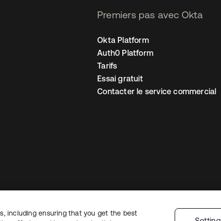
Premiers pas avec Okta
Okta Platform
Auth0 Platform
Tarifs
Essai gratuit
Contacter le service commercial
, including ensuring that you get the best
 confidentialité
Conditions d’utilisation du site
Sécurité
Plan du site
Par
Settin