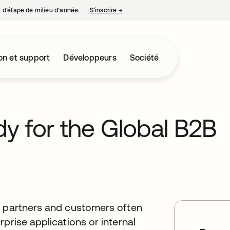
nt d’étape de milieu d’année.
S’inscrire
→
s’ouvre dans un nouvel onglet
on et support
Développeurs
Société
y for the Global B2B
e partners and customers often
prise applications or internal