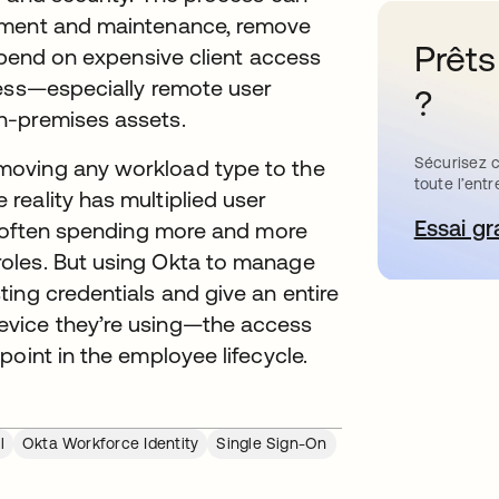
gement and maintenance, remove
Prêts
 spend on expensive client access
cess—especially remote user
?
n-premises assets.
Sécurisez c
moving any workload type to the
toute l’entr
reality has multiplied user
Essai gr
s’
re often spending more and more
oles. But using Okta to manage
ing credentials and give an entire
evice they’re using—the access
oint in the employee lifecycle.
l
Okta Workforce Identity
Single Sign-On