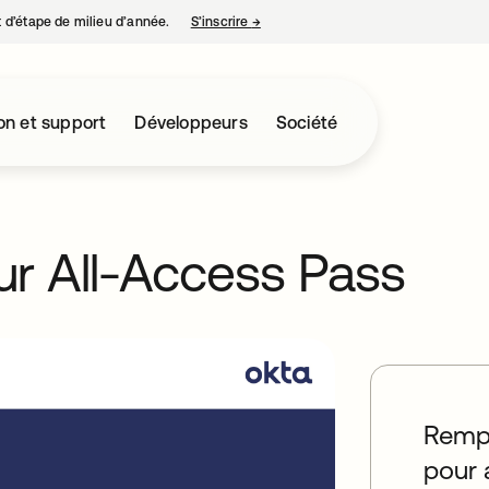
nt d’étape de milieu d’année.
S’inscrire
→
s’ouvre dans un nouvel onglet
on et support
Développeurs
Société
r All-Access Pass
Rempl
pour 