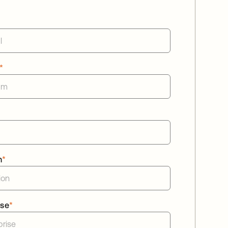
*
n
*
ise
*