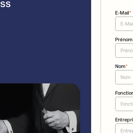
E-Mail
*
Prénom
Nom
*
Fonctio
Entrepr