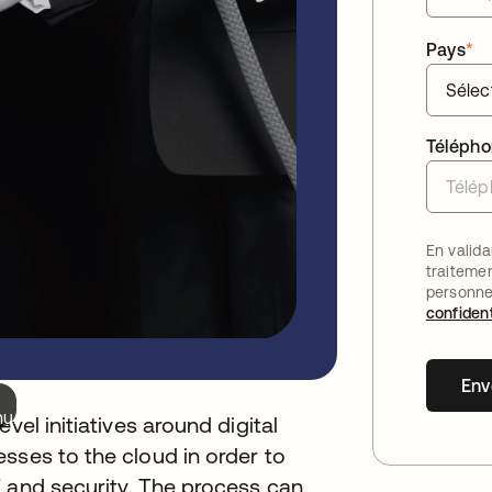
Pays
*
Téléph
En valida
traiteme
personne
confident
Env
nu.
vel initiatives around digital
sses to the cloud in order to
T and security. The process can