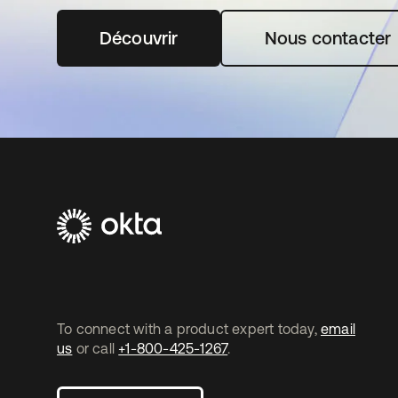
Découvrir
s’ouvre dans un nouvel onglet
Nous contacter
To connect with a product expert today,
email
us
or call
+1-800-425-1267
.