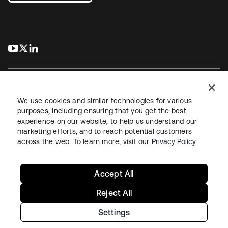
s’ouvre dans un nouvel onglet
s’ouvre dans un nouvel onglet
s’ouvre dans un nouvel onglet
We use cookies and similar technologies for various
purposes, including ensuring that you get the best
experience on our website, to help us understand our
Juridique
Politique de confidentialité
marketing efforts, and to reach potential customers
Conditions d’utilisation du site
Sécurité
Plan du site
across the web. To learn more, visit our
Privacy Policy
Paramètres des cookies
Vos choix en matière de confidentialité
Accept All
Reject All
Settings
Copyright © 2026 Okta. Tous droits réservés.