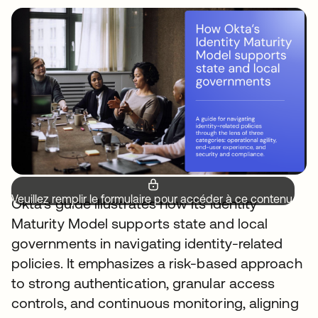
Veuillez remplir le formulaire pour accéder à ce contenu.
Okta's guide illustrates how its Identity
Maturity Model supports state and local
governments in navigating identity-related
policies. It emphasizes a risk-based approach
to strong authentication, granular access
controls, and continuous monitoring, aligning