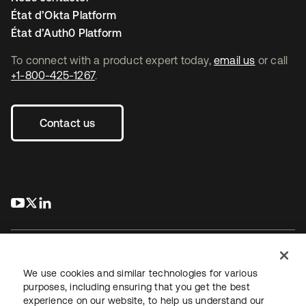
État d’Okta Platform
État d’Auth0 Platform
To connect with a product expert today,
email us
or call
+1-800-425-1267
.
Contact us
s’ouvre dans un nouvel onglet
s’ouvre dans un nouvel onglet
s’ouvre dans un nouvel onglet
We use cookies and similar technologies for various
purposes, including ensuring that you get the best
experience on our website, to help us understand our