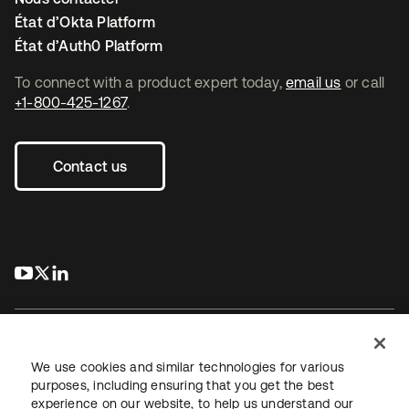
État d’Okta Platform
État d’Auth0 Platform
To connect with a product expert today,
email us
or call
+1-800-425-1267
.
Contact us
s’ouvre dans un nouvel onglet
s’ouvre dans un nouvel onglet
s’ouvre dans un nouvel onglet
We use cookies and similar technologies for various
purposes, including ensuring that you get the best
experience on our website, to help us understand our