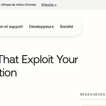
nt d’étape de milieu d’année.
S’inscrire
→
s’ouvre dans un nouvel onglet
on et support
Développeurs
Société
That Exploit Your
tion
RESSOURCES