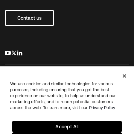
Contact us
s’ouvre dans un nouvel onglet
s’ouvre dans un nouvel onglet
s’ouvre dans un nouvel onglet
We use cookies and similar technologies for various
purposes, including ensuring that you get the best
experience on our website, to help us understand our
Juridique
Politique de confidentialité
marketing efforts, and to reach potential customers
Conditions d’utilisation du site
Sécurité
Plan du site
across the web. To learn more, visit our
Privacy Policy
Paramètres des cookies
Vos choix en matière de confidentialité
Accept All