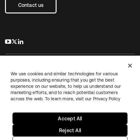
Contact us
s’ouvre dans un nouvel onglet
s’ouvre dans un nouvel onglet
s’ouvre dans un nouvel onglet
We use cookies and similar technologies for various
purposes, including ensuring that you get the best
experience on our website, to help us understand our
Juridique
Politique de confidentialité
marketing efforts, and to reach potential customers
Conditions d’utilisation du site
Sécurité
Plan du site
across the web. To learn more, visit our
Privacy Policy
Paramètres des cookies
Vos choix en matière de confidentialité
Accept All
Reject All