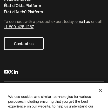
État d’Okta Platform
État d’Auth0 Platform
To connect with a product expert today,
email us
or call
+1-800-425-1267
.
Contact us
s’ouvre dans un nouvel onglet
s’ouvre dans un nouvel onglet
s’ouvre dans un nouvel onglet
We use cookies and similar technologies for various
purposes, including ensuring that you get the best
experience on our website, to help us understand our