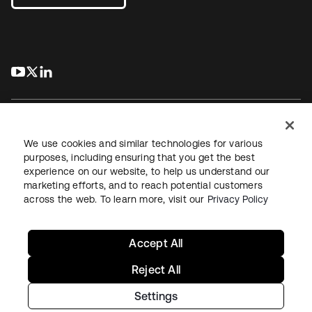
s’ouvre dans un nouvel onglet
s’ouvre dans un nouvel onglet
s’ouvre dans un nouvel onglet
We use cookies and similar technologies for various
purposes, including ensuring that you get the best
experience on our website, to help us understand our
Juridique
Politique de confidentialité
marketing efforts, and to reach potential customers
Conditions d’utilisation du site
Sécurité
Plan du site
across the web. To learn more, visit our
Privacy Policy
Paramètres des cookies
Vos choix en matière de confidentialité
Accept All
Reject All
Settings
Copyright © 2026 Okta. Tous droits réservés.