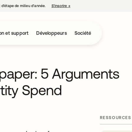
nt d’étape de milieu d’année.
S’inscrire
→
s’ouvre dans un nouvel onglet
on et support
Développeurs
Société
paper: 5 Arguments
ntity Spend
RESSOURCES