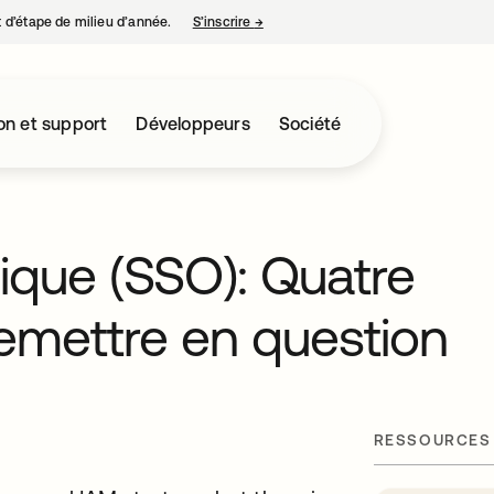
nt d’étape de milieu d’année.
S’inscrire
→
s’ouvre dans un nouvel onglet
on et support
Développeurs
Société
nique (SSO): Quatre
emettre en question
RESSOURCES