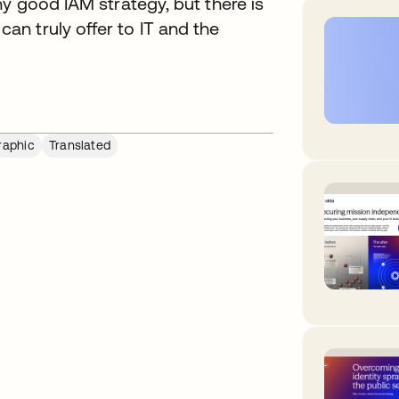
ny good IAM strategy, but there is
n truly offer to IT and the
raphic
Translated