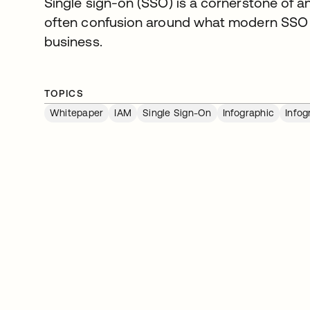
Single sign-on (SSO) is a cornerstone of a
often confusion around what modern SSO ca
business.
TOPICS
Whitepaper
IAM
Single Sign-On
Infographic
Infog