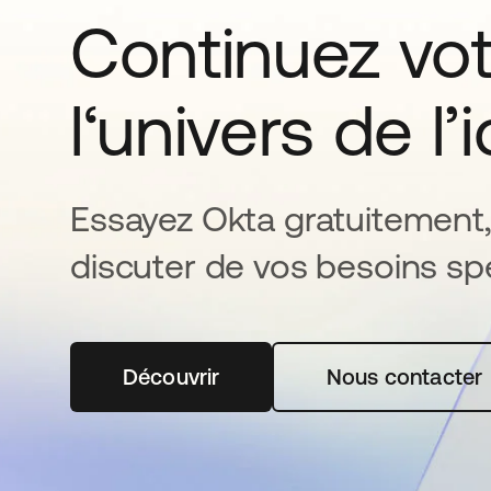
Continuez vo
l‘univers de l’
Essayez Okta gratuitement,
discuter de vos besoins spé
Découvrir
s’ouvre dans un nouvel onglet
Nous contacter