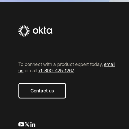
To connect with a product expert today,
email
us
or call
+1-800-425-1267
.
Contact us
s’ouvre dans un nouvel onglet
s’ouvre dans un nouvel onglet
s’ouvre dans un nouvel onglet