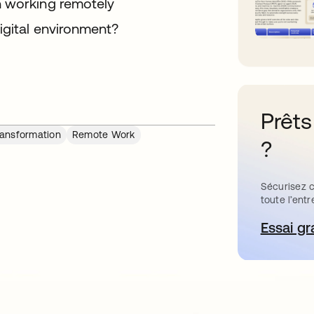
n working remotely
igital environment?
Prêts
Transformation
Remote Work
?
Sécurisez c
toute l’entr
Essai gr
s’