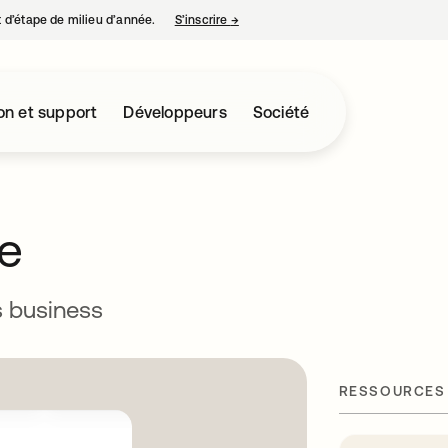
nt d’étape de milieu d’année.
S’inscrire
→
s’ouvre dans un nouvel onglet
on et support
Développeurs
Société
e
s business
RESSOURCES