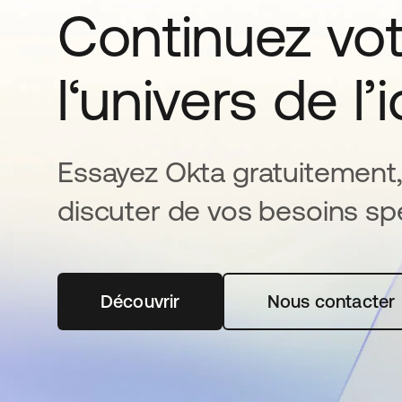
Continuez vo
l‘univers de l’
Essayez Okta gratuitement,
discuter de vos besoins spé
Découvrir
s’ouvre dans un nouvel onglet
Nous contacter