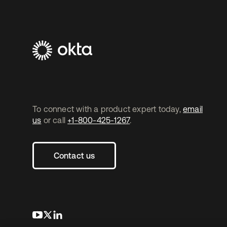
To connect with a product expert today,
email
us
or call
+1-800-425-1267
.
Contact us
s’ouvre dans un nouvel onglet
s’ouvre dans un nouvel onglet
s’ouvre dans un nouvel onglet