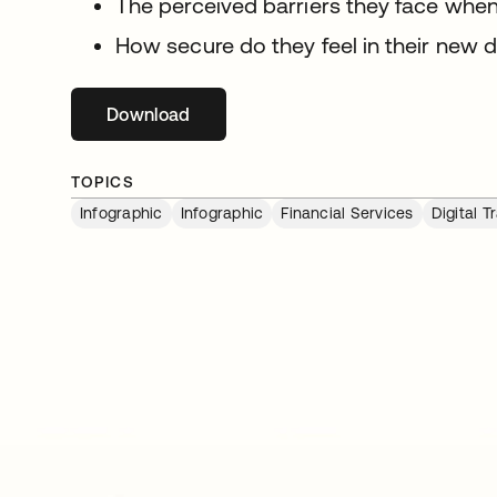
The perceived barriers they face whe
How secure do they feel in their new d
Download
s’ouvre dans un nouvel onglet
TOPICS
Infographic
Infographic
Financial Services
Digital 