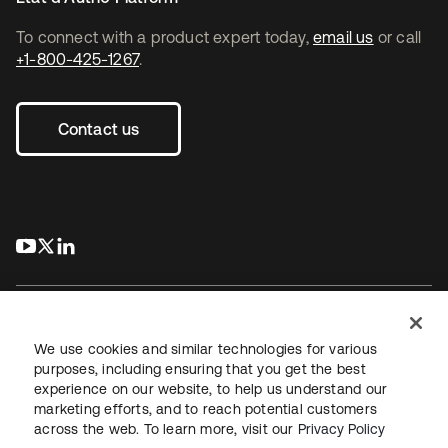
To connect with a product expert today,
email us
or call
+1-800-425-1267
.
Contact us
s’ouvre dans un nouvel onglet
s’ouvre dans un nouvel onglet
s’ouvre dans un nouvel onglet
We use cookies and similar technologies for various
purposes, including ensuring that you get the best
experience on our website, to help us understand our
Juridique
Politique de confidentialité
marketing efforts, and to reach potential customers
Conditions d’utilisation du site
Sécurité
Plan du site
across the web. To learn more, visit our
Privacy Policy
Paramètres des cookies