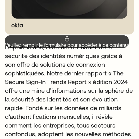
Veuillez remplir le formulaire pour accéder à ce contenu.
Depuis 15 ans, Okta est un leader de la
sécurité des identités numériques grâce à
son offre de solutions de connexion
sophistiquées. Notre dernier rapport « The
Secure Sign-In Trends Report » édition 2024
offre une mine d’informations sur la sphère de
la sécurité des identités et son évolution
rapide. Fondé sur les données de milliards
d’authentifications mensuelles, il révèle
comment les entreprises, tous secteurs
confondus, adoptent les nouvelles méthodes