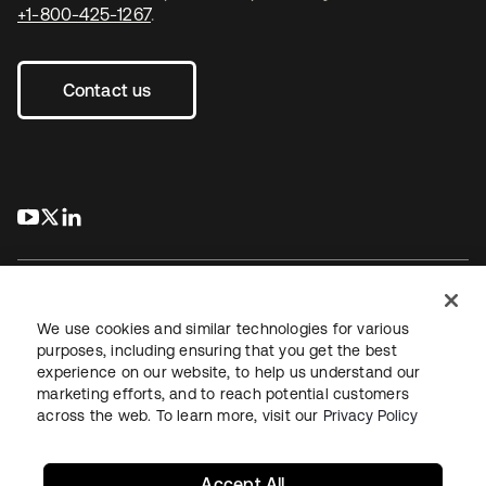
+1-800-425-1267
.
Contact us
s’ouvre dans un nouvel onglet
s’ouvre dans un nouvel onglet
s’ouvre dans un nouvel onglet
We use cookies and similar technologies for various
purposes, including ensuring that you get the best
experience on our website, to help us understand our
Juridique
Politique de confidentialité
marketing efforts, and to reach potential customers
Conditions d’utilisation du site
Sécurité
Plan du site
across the web. To learn more, visit our
Privacy Policy
Paramètres des cookies
Vos choix en matière de confidentialité
Accept All