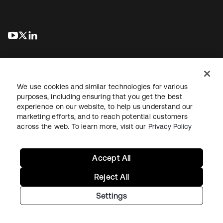
s’ouvre dans un nouvel onglet
s’ouvre dans un nouvel onglet
s’ouvre dans un nouvel onglet
We use cookies and similar technologies for various
purposes, including ensuring that you get the best
experience on our website, to help us understand our
Juridique
Politique de confidentialité
marketing efforts, and to reach potential customers
Conditions d’utilisation du site
Sécurité
Plan du site
across the web. To learn more, visit our
Privacy Policy
Paramètres des cookies
Vos choix en matière de confidentialité
Accept All
Reject All
Settings
Copyright © 2026 Okta. Tous droits réservés.