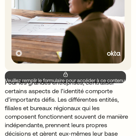
Veuillez remplir le formulaire pour accéder à ce contenu.
Pour les grandes entreprises, centraliser
certains aspects de l’identité comporte
d’importants défis. Les différentes entités,
filiales et bureaux régionaux qui les
composent fonctionnent souvent de manière
indépendante, prennent leurs propres
décisions et gèrent eux-mêmes leur base