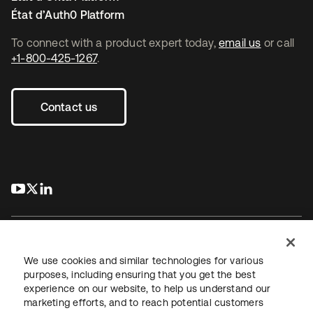
État d’Auth0 Platform
To connect with a product expert today,
email us
or call
+1-800-425-1267
.
Contact us
s’ouvre dans un nouvel onglet
s’ouvre dans un nouvel onglet
s’ouvre dans un nouvel onglet
We use cookies and similar technologies for various
purposes, including ensuring that you get the best
experience on our website, to help us understand our
Juridique
Politique de confidentialité
marketing efforts, and to reach potential customers
Conditions d’utilisation du site
Sécurité
Plan du site