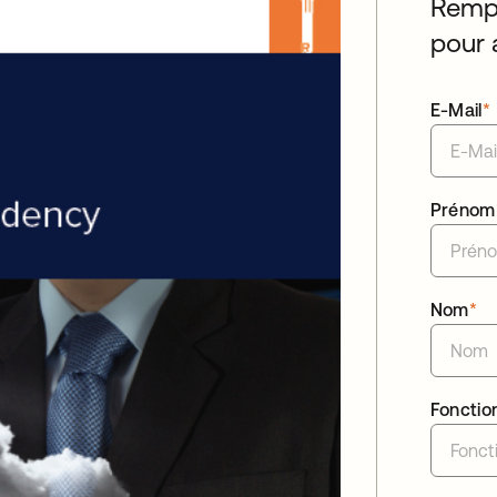
Rempl
pour 
E-Mail
*
Prénom
Nom
*
Fonctio