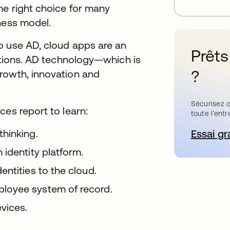
he right choice for many
ness model.
o use AD, cloud apps are an
Prêts
rations. AD technology—which is
?
rowth, innovation and
Sécurisez c
ces report to learn:
toute l’entr
hinking.
Essai gr
s’
identity platform.
ntities to the cloud.
loyee system of record.
vices.