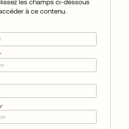
issez les champs ci-dessous
accéder à ce contenu.
*
n
*