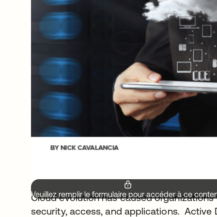
Veuillez remplir le formulaire pour accéder à ce conte
Cloud evolution has caused organizations to
security, access, and applications. Active