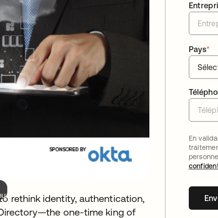
Entrepr
Pays
*
Téléph
En valida
traiteme
personne
confident
nu.
 rethink identity, authentication,
Env
 Directory—the one-time king of