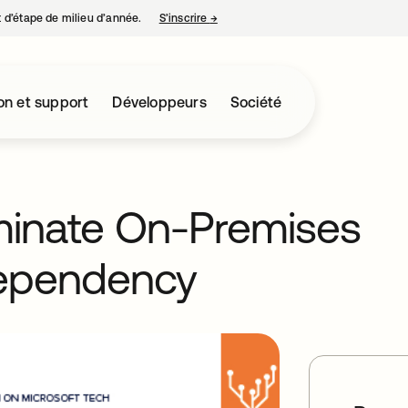
nt d’étape de milieu d’année.
S’inscrire
→
s’ouvre dans un nouvel onglet
on et support
Développeurs
Société
iminate On-Premises
Dependency