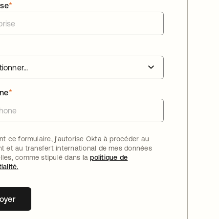
ise
*
one
*
nt ce formulaire, j'autorise Okta à procéder au
nt et au transfert international de mes données
lles, comme stipulé dans la
politique de
ialité.
oyer