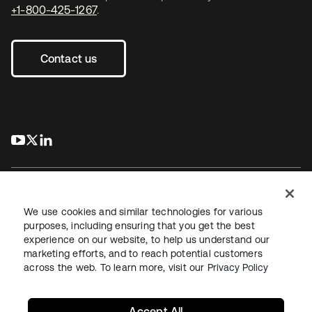
+1-800-425-1267
.
Contact us
s’ouvre dans un nouvel onglet
s’ouvre dans un nouvel onglet
s’ouvre dans un nouvel onglet
We use cookies and similar technologies for various
purposes, including ensuring that you get the best
experience on our website, to help us understand our
Juridique
Politique de confidentialité
marketing efforts, and to reach potential customers
Conditions d’utilisation du site
Sécurité
Plan du site
across the web. To learn more, visit our
Privacy Policy
Paramètres des cookies
Vos choix en matière de confidentialité
Accept All