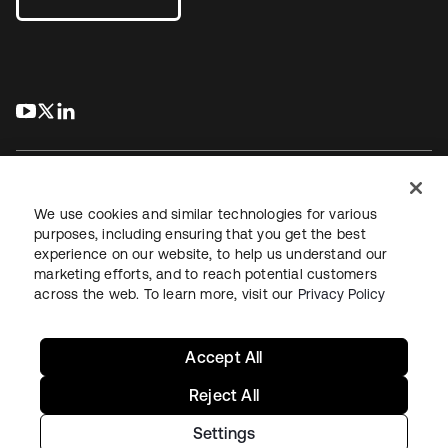
s’ouvre dans un nouvel onglet
s’ouvre dans un nouvel onglet
s’ouvre dans un nouvel onglet
We use cookies and similar technologies for various
purposes, including ensuring that you get the best
experience on our website, to help us understand our
Juridique
Politique de confidentialité
marketing efforts, and to reach potential customers
Conditions d’utilisation du site
Sécurité
Plan du site
across the web. To learn more, visit our
Privacy Policy
Paramètres des cookies
Vos choix en matière de confidentialité
Accept All
Reject All
Settings
Copyright © 2026 Okta. Tous droits réservés.