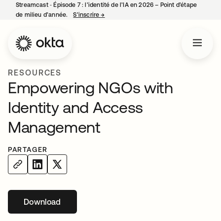
Streamcast ‑ Épisode 7 : l’identité de l’IA en 2026 – Point d’étape
de milieu d’année.
S’inscrire
→
s’ouvre dans un nouvel onglet
RESOURCES
Empowering NGOs with
Identity and Access
Management
PARTAGER
Download
s’ouvre dans un nouvel onglet