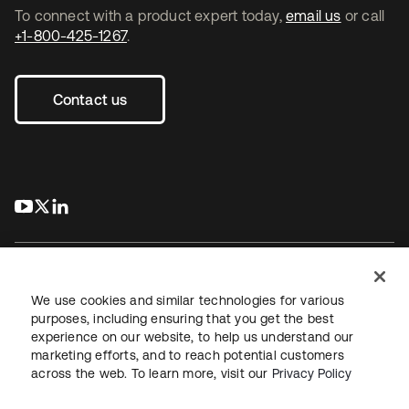
To connect with a product expert today,
email us
or call
+1-800-425-1267
.
Contact us
s’ouvre dans un nouvel onglet
s’ouvre dans un nouvel onglet
s’ouvre dans un nouvel onglet
We use cookies and similar technologies for various
purposes, including ensuring that you get the best
experience on our website, to help us understand our
Juridique
Politique de confidentialité
marketing efforts, and to reach potential customers
Conditions d’utilisation du site
Sécurité
Plan du site
across the web. To learn more, visit our
Privacy Policy
Paramètres des cookies
Vos choix en matière de confidentialité