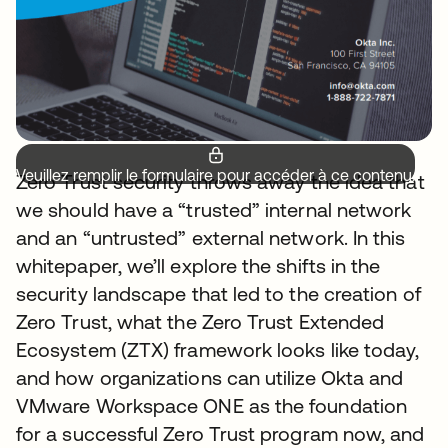
Veuillez remplir le formulaire pour accéder à ce contenu.
Zero Trust security throws away the idea that
we should have a “trusted” internal network
and an “untrusted” external network. In this
whitepaper, we’ll explore the shifts in the
security landscape that led to the creation of
Zero Trust, what the Zero Trust Extended
Ecosystem (ZTX) framework looks like today,
and how organizations can utilize Okta and
VMware Workspace ONE as the foundation
for a successful Zero Trust program now, and