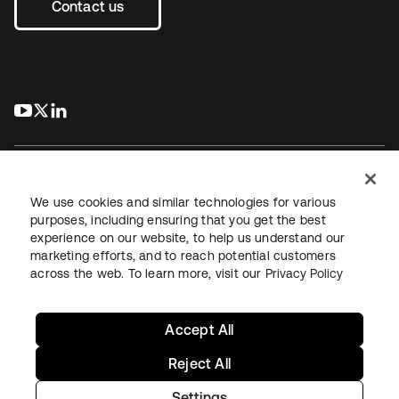
Contact us
s’ouvre dans un nouvel onglet
s’ouvre dans un nouvel onglet
s’ouvre dans un nouvel onglet
We use cookies and similar technologies for various
purposes, including ensuring that you get the best
experience on our website, to help us understand our
Juridique
Politique de confidentialité
marketing efforts, and to reach potential customers
Conditions d’utilisation du site
Sécurité
Plan du site
across the web. To learn more, visit our
Privacy Policy
Paramètres des cookies
Vos choix en matière de confidentialité
Accept All
Reject All
Settings