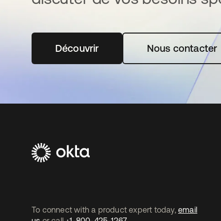
Découvrir
s’ouvre dans un nouvel onglet
Nous contacter
To connect with a product expert today,
email
us
or call
+1-800-425-1267
.