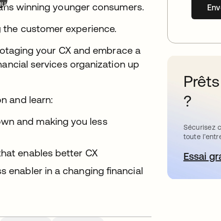
nu.
means winning younger consumers.
Env
 the customer experience.
sabotaging your CX and embrace a
nancial services organization up
Prêts
?
n and learn:
own and making you less
Sécurisez c
toute l’entr
that enables better CX
Essai gr
s’
s enabler in a changing financial