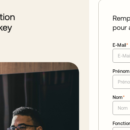
Rempl
pour 
E-Mail
*
Prénom
Nom
*
Fonctio