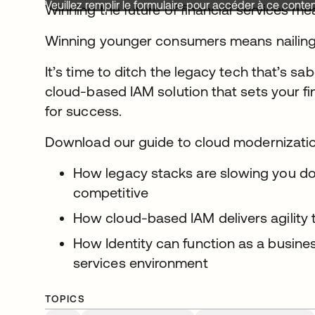
Veuillez remplir le formulaire pour accéder à ce conte
Winning the future of financial services 
Winning younger consumers means nailing
It’s time to ditch the legacy tech that’s 
cloud-based IAM solution that sets your fi
for success.
Download our guide to cloud modernizatio
How legacy stacks are slowing you d
competitive
How cloud-based IAM delivers agility 
How Identity can function as a busines
services environment
TOPICS