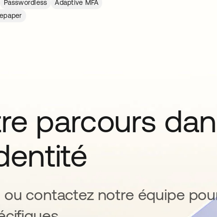
Passwordless
Adaptive MFA
epaper
tre parcours da
identité
 ou contactez notre équipe pou
cifiques.