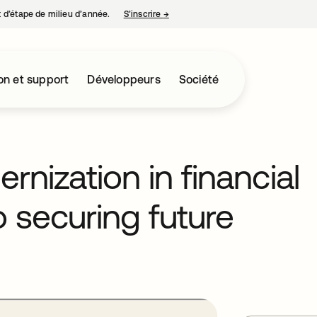
nt d’étape de milieu d’année.
S’inscrire
→
s’ouvre dans un nouvel onglet
on et support
Développeurs
Société
rnization in financial
o securing future