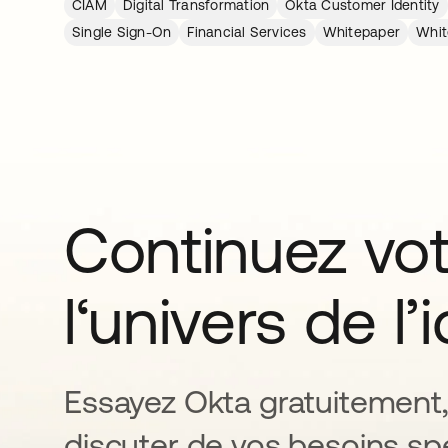
CIAM
Digital Transformation
Okta Customer Identity
Single Sign-On
Financial Services
Whitepaper
Whit
Continuez vo
l‘univers de l’
Essayez Okta gratuitement,
discuter de vos besoins spé