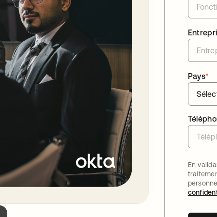
Entrepr
Pays
*
Téléph
En valida
traiteme
personne
confident