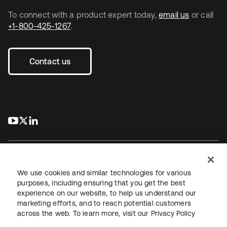
To connect with a product expert today,
email us
or call
+1-800-425-1267
.
Contact us
s’ouvre dans un nouvel onglet
s’ouvre dans un nouvel onglet
s’ouvre dans un nouvel onglet
We use cookies and similar technologies for various
purposes, including ensuring that you get the best
experience on our website, to help us understand our
Juridique
Politique de confidentialité
marketing efforts, and to reach potential customers
Conditions d’utilisation du site
Sécurité
Plan du site
across the web. To learn more, visit our
Privacy Policy
Paramètres des cookies
Vos choix en matière de confidentialité