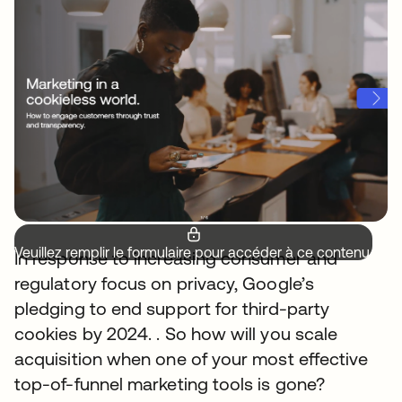
Veuillez remplir le formulaire pour accéder à ce contenu.
In response to increasing consumer and
regulatory focus on privacy, Google’s
pledging to end support for third-party
cookies by 2024. . So how will you scale
acquisition when one of your most effective
top-of-funnel marketing tools is gone?