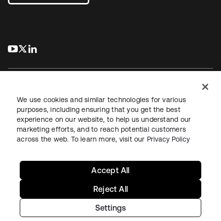
s’ouvre dans un nouvel onglet
s’ouvre dans un nouvel onglet
s’ouvre dans un nouvel onglet
We use cookies and similar technologies for various
purposes, including ensuring that you get the best
experience on our website, to help us understand our
Juridique
Politique de confidentialité
marketing efforts, and to reach potential customers
Conditions d’utilisation du site
Sécurité
Plan du site
across the web. To learn more, visit our
Privacy Policy
Paramètres des cookies
Vos choix en matière de confidentialité
Accept All
Reject All
Settings
Copyright © 2026 Okta. Tous droits réservés.