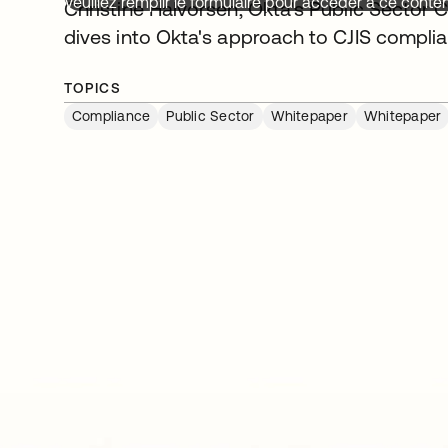
Veuillez remplir le formulaire pour accéder à ce conte
Christine Halvorsen, Okta's Public Sector 
dives into Okta's approach to CJIS complia
TOPICS
Compliance
Public Sector
Whitepaper
Whitepaper