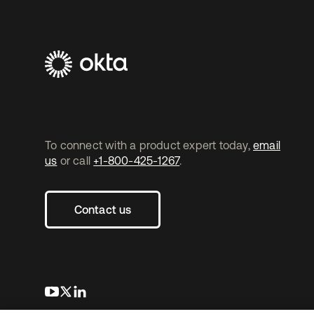
To connect with a product expert today,
email
us
or call
+1-800-425-1267
.
Contact us
s’ouvre dans un nouvel onglet
s’ouvre dans un nouvel onglet
s’ouvre dans un nouvel onglet