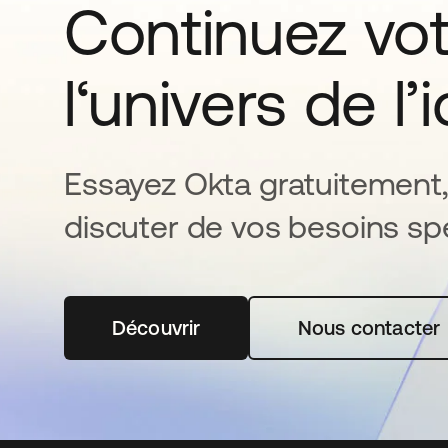
Continuez vo
l‘univers de l’
Essayez Okta gratuitement,
discuter de vos besoins spé
Découvrir
s’ouvre dans un nouvel onglet
Nous contacter