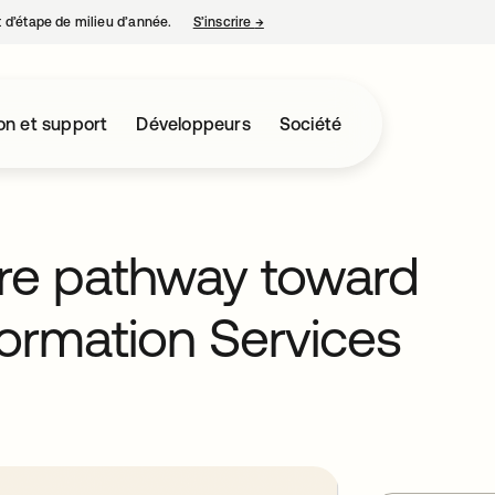
nt d’étape de milieu d’année.
S’inscrire
→
s’ouvre dans un nouvel onglet
on et support
Développeurs
Société
ure pathway toward
formation Services