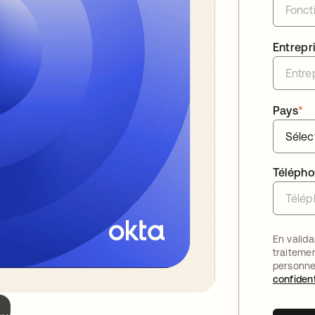
Entrepr
Pays
*
Téléph
En valida
traiteme
personne
confident