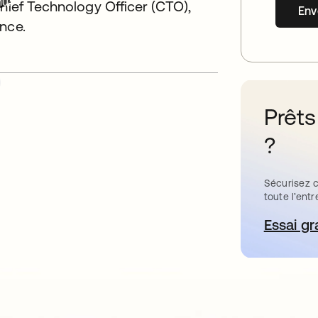
nu.
Chief Technology Officer (CTO),
Env
nce.
Prêts
?
Sécurisez c
toute l’entr
Essai gr
s’