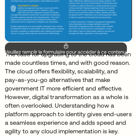
Veuillez remplir le formulaire pour accéder à ce contenu.
The case for upgrading to the cloud has been
made countless times, and with good reason.
The cloud offers flexibility, scalability, and
pay-as-you-go alternatives that make
government IT more efficient and effective.
However, digital transformation as a whole is
often overlooked. Understanding how a
platform approach to identity gives end-users
a seamless experience and adds speed and
agility to any cloud implementation is key.