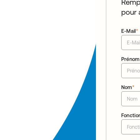
Rempl
pour 
E-Mail
*
Prénom
Nom
*
Fonctio