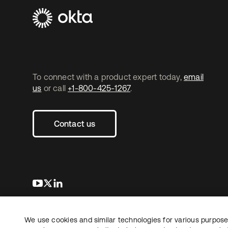
To connect with a product expert today,
email
us
or call
+1-800-425-1267
.
Contact us
s’ouvre dans un nouvel onglet
s’ouvre dans un nouvel onglet
s’ouvre dans un nouvel onglet
We use cookies and similar technologies for various purposes
Copyright © 2026 Okta. Tous droits
Juridique
Politique de