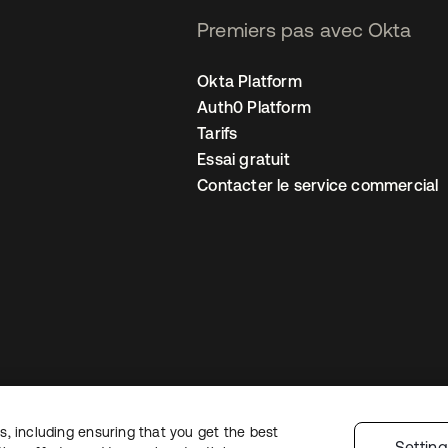
Premiers pas avec Okta
Okta Platform
Auth0 Platform
Tarifs
Essai gratuit
Contacter le service commercial
, including ensuring that you get the best
 confidentialité
Conditions d’utilisation du site
Sécurité
Plan du site
Par
Settin