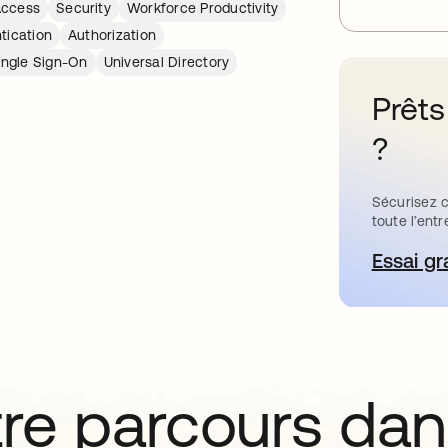
Access
Security
Workforce Productivity
tication
Authorization
ingle Sign-On
Universal Directory
Prêts
?
Sécurisez c
toute l’entr
Essai gr
s’
tre parcours da