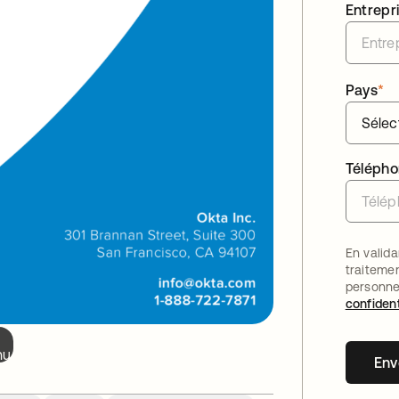
Entrepr
Pays
*
Téléph
En valida
traiteme
personne
confident
nu.
Env