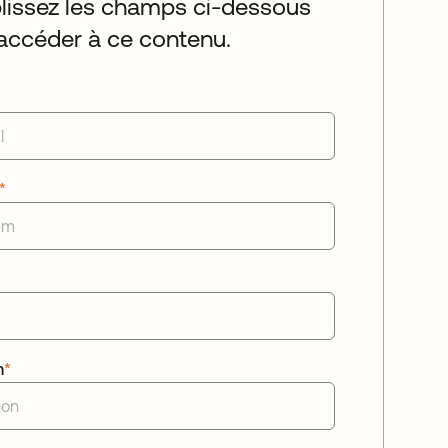
issez les champs ci-dessous
accéder à ce contenu.
*
n
*