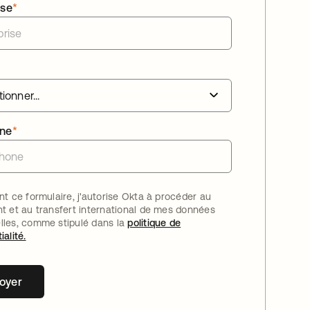
ise
*
one
*
nt ce formulaire, j'autorise Okta à procéder au
nt et au transfert international de mes données
lles, comme stipulé dans la
politique de
ialité.
oyer