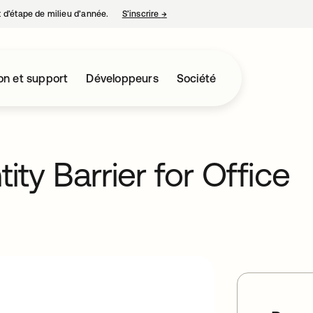
nt d’étape de milieu d’année.
S’inscrire
→
s’ouvre dans un nouvel onglet
on et support
Développeurs
Société
ty Barrier for Office