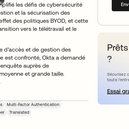
nu.
plifié les défis de cybersécurité
Env
estion et la sécurisation des
effet des politiques BYOD, et cette
ition vers le télétravail et le
Prêts
e d’accès et de gestion des
?
se est confronté, Okta a demandé
 enquête auprès de
 moyenne et grande taille.
Sécurisez c
toute l’entr
.
Essai gr
s’
ss
Multi-Factor Authentication
per
Translated