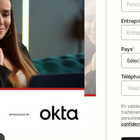
Entrepr
Pays
*
Téléph
En valida
traiteme
personne
confident