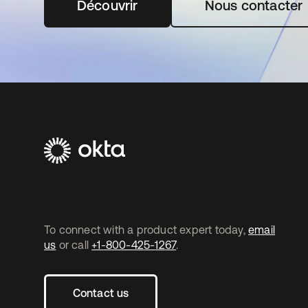
Découvrir
s’ouvre dans un nouvel onglet
Nous contacter
To connect with a product expert today,
email
us
or call
+1-800-425-1267
.
Contact us