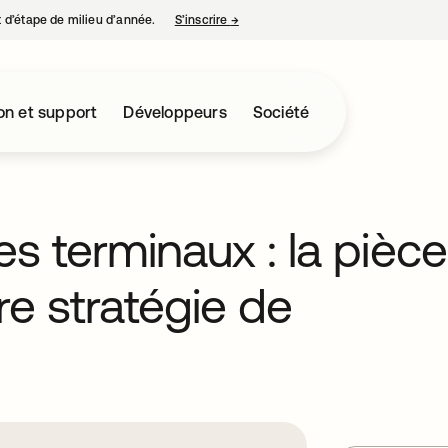
nt d’étape de milieu d’année.
S’inscrire
→
s’ouvre dans un nouvel onglet
on et support
Développeurs
Société
es terminaux : la pièce
e stratégie de