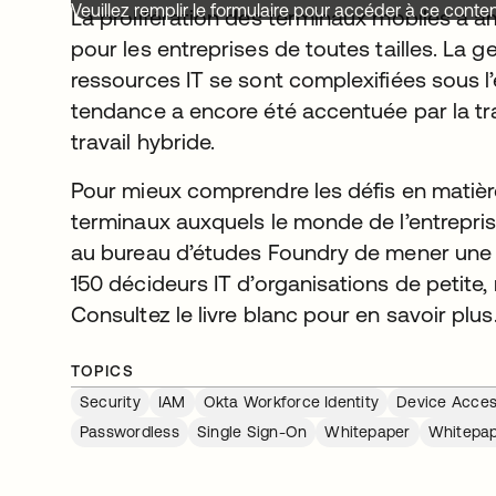
Veuillez remplir le formulaire pour accéder à ce conte
La prolifération des terminaux mobiles a am
pour les entreprises de toutes tailles. La g
ressources IT se sont complexifiées sous l’
tendance a encore été accentuée par la trans
travail hybride.
Pour mieux comprendre les défis en matièr
terminaux auxquels le monde de l’entrepri
au bureau d’études Foundry de mener une
150 décideurs IT d’organisations de petite,
Consultez le livre blanc pour en savoir plus
TOPICS
Security
IAM
Okta Workforce Identity
Device Acce
Passwordless
Single Sign-On
Whitepaper
Whitepa