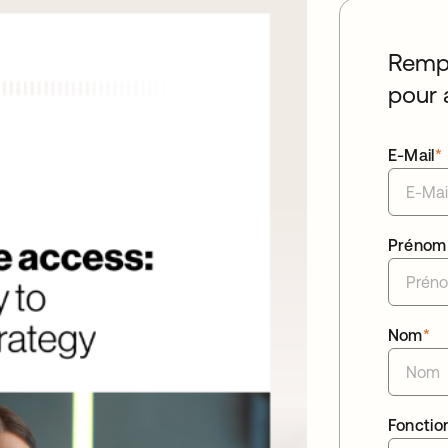
Rempl
pour 
E-Mail
*
Prénom
Nom
*
Fonctio