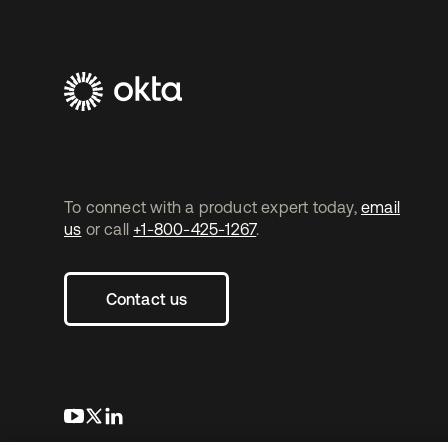
To connect with a product expert today,
email
us
or call
+1-800-425-1267
.
Contact us
s’ouvre dans un nouvel onglet
s’ouvre dans un nouvel onglet
s’ouvre dans un nouvel onglet