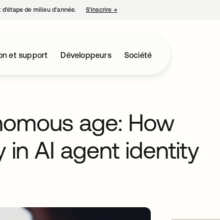
nt d’étape de milieu d’année.
S’inscrire
→
s’ouvre dans un nouvel onglet
on et support
Développeurs
Société
onomous age: How
 in AI agent identity