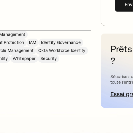
Env
re Management
at Protection
IAM
Identity Governance
Prêts
cycle Management
Okta Workforce Identity
?
tity
Whitepaper
Security
Sécurisez c
toute l’entr
Essai gr
s’