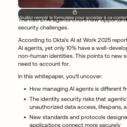
Veuillez remplir le formulaire pour accéder à ce conte
The rise of AI agents offers new opportunit
security challenges.
According to Okta’s AI at Work 2025 report
AI agents, yet only 10% have a well-devel
non-human identities. This points to new se
need to account for.
In this whitepaper, you’ll uncover:
How managing AI agents is different
The identity security risks that agenti
unauthorized data access, lifespans, a
New standards and protocols designe
applications connect more securely