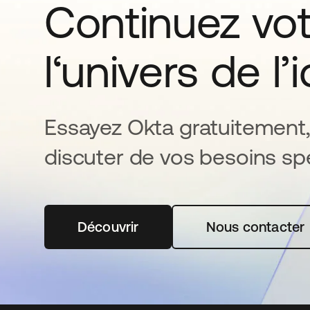
Continuez vo
l‘univers de l’
Essayez Okta gratuitement,
discuter de vos besoins spé
Découvrir
s’ouvre dans un nouvel onglet
Nous contacter