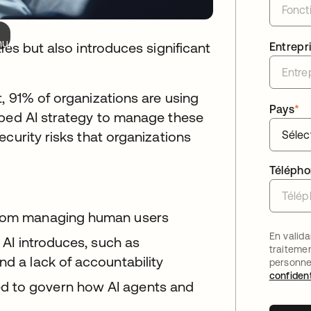
nu.
ies but also introduces significant
Entrepr
, 91% of organizations are using
Pays
*
oped AI strategy to manage these
curity risks that organizations
Téléph
 from managing human users
En valida
c AI introduces, such as
traiteme
nd a lack of accountability
personne
confident
d to govern how AI agents and