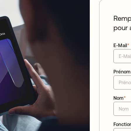
Rempl
pour 
E-Mail
*
Prénom
Nom
*
Fonctio