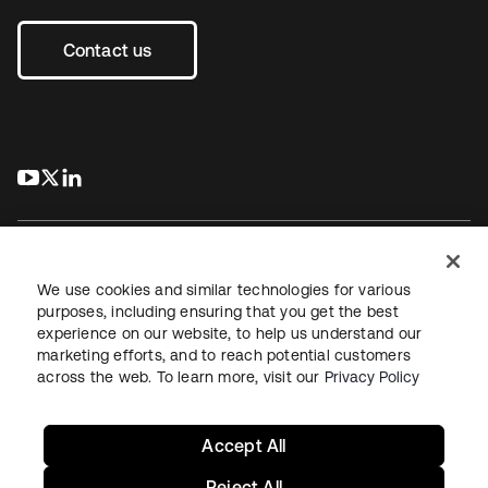
Contact us
s’ouvre dans un nouvel onglet
s’ouvre dans un nouvel onglet
s’ouvre dans un nouvel onglet
We use cookies and similar technologies for various
purposes, including ensuring that you get the best
experience on our website, to help us understand our
Juridique
Politique de confidentialité
marketing efforts, and to reach potential customers
Conditions d’utilisation du site
Sécurité
Plan du site
across the web. To learn more, visit our
Privacy Policy
Paramètres des cookies
Vos choix en matière de confidentialité
Accept All
Reject All