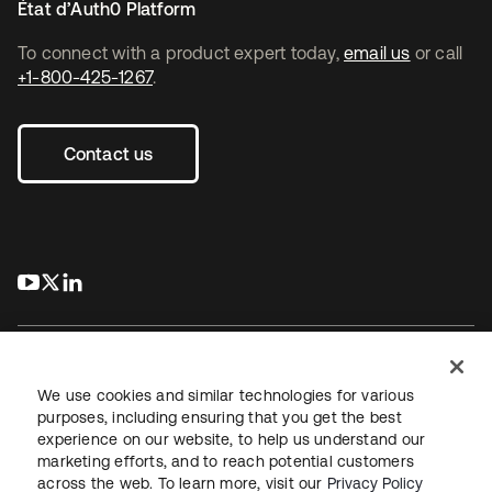
État d’Auth0 Platform
To connect with a product expert today,
email us
or call
+1-800-425-1267
.
Contact us
s’ouvre dans un nouvel onglet
s’ouvre dans un nouvel onglet
s’ouvre dans un nouvel onglet
We use cookies and similar technologies for various
purposes, including ensuring that you get the best
experience on our website, to help us understand our
Juridique
Politique de confidentialité
marketing efforts, and to reach potential customers
Conditions d’utilisation du site
Sécurité
Plan du site
across the web. To learn more, visit our
Privacy Policy
Paramètres des cookies