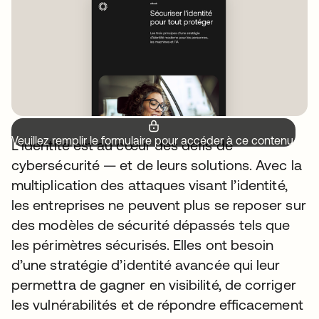
Veuillez remplir le formulaire pour accéder à ce contenu.
L’identité est au cœur des défis de
cybersécurité — et de leurs solutions. Avec la
multiplication des attaques visant l’identité,
les entreprises ne peuvent plus se reposer sur
des modèles de sécurité dépassés tels que
les périmètres sécurisés. Elles ont besoin
d’une stratégie d’identité avancée qui leur
permettra de gagner en visibilité, de corriger
les vulnérabilités et de répondre efficacement