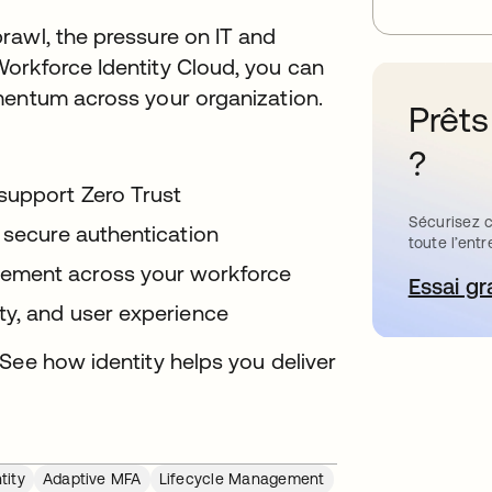
rawl, the pressure on IT and
orkforce Identity Cloud, you can
mentum across your organization.
Prêts
?
support Zero Trust
Sécurisez c
 secure authentication
toute l’entr
ement across your workforce
Essai gr
s’
ty, and user experience
See how identity helps you deliver
tity
Adaptive MFA
Lifecycle Management