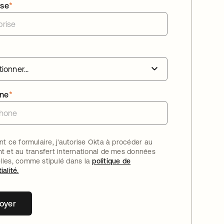
ise
*
one
*
nt ce formulaire, j'autorise Okta à procéder au
nt et au transfert international de mes données
lles, comme stipulé dans la
politique de
ialité.
oyer