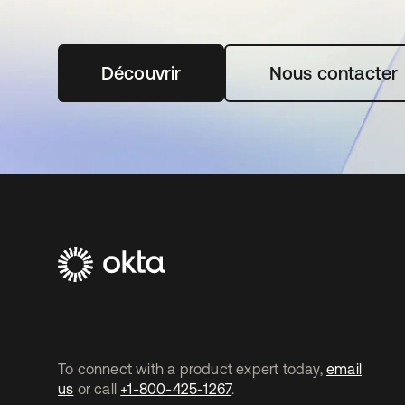
Découvrir
s’ouvre dans un nouvel onglet
Nous contacter
To connect with a product expert today,
email
us
or call
+1-800-425-1267
.