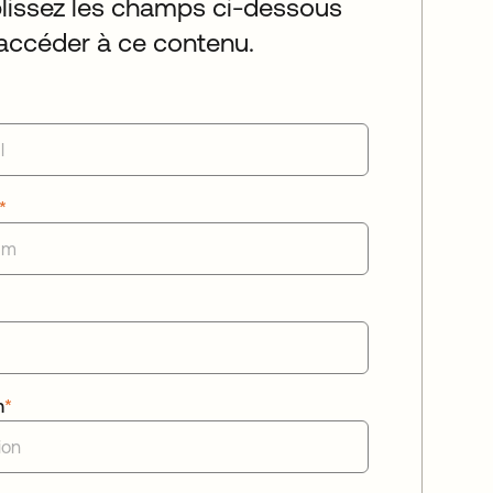
issez les champs ci-dessous
accéder à ce contenu.
*
n
*