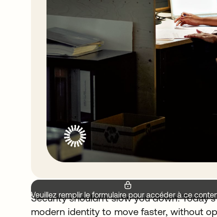
Veuillez remplir le formulaire pour accéder à ce conte
Security shouldn’t slow you down. Today’s
modern identity to move faster, without op