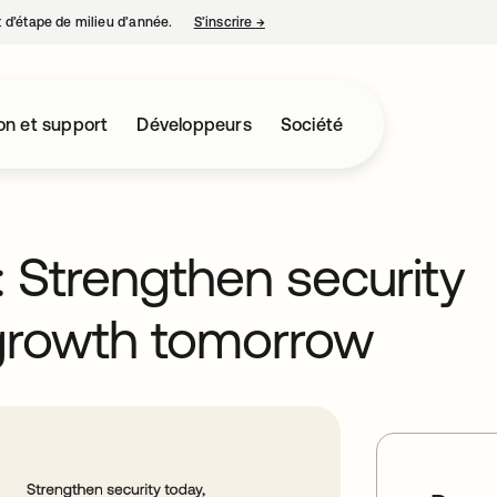
nt d’étape de milieu d’année.
S’inscrire
→
s’ouvre dans un nouvel onglet
on et support
Développeurs
Société
: Strengthen security
 growth tomorrow