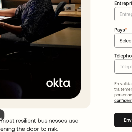
Entrepr
Pays
*
Téléph
En valida
traiteme
personne
confident
nu.
 most resilient businesses use
Env
ening the door to risk.