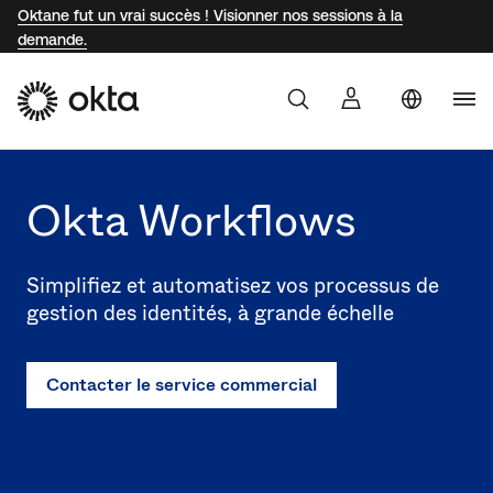
Oktane fut un vrai succès ! Visionner nos sessions à la
demande.
Braz
Produit
Ger
Okta Workflows
Pourquoi Okta ?
Mex
Net
Simplifiez et automatisez vos processus de
Développeurs
gestion des identités, à grande échelle
Sw
Uni
Ressources
Kin
Can
Contacter le service commercial
(EN
Spa