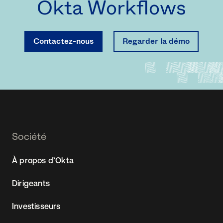
Okta Workflows
Contactez-nous
Regarder la démo
Footer
Société
Navtane22
À propos d’Okta
(FR)
Dirigeants
Investisseurs