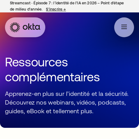
Streamcast ‑ Épisode 7 : l’identité de l’IA en 2026 – Point d’étape
de milieu d’année.
S’inscrire
→
s’ouvre dans un nouvel onglet
Ressources
complémentaires
Apprenez-en plus sur l’identité et la sécurité.
Découvrez nos webinars, vidéos, podcasts,
guides, eBook et tellement plus.