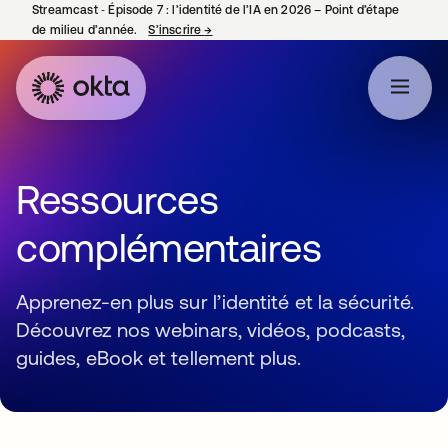
Streamcast ‑ Épisode 7 : l’identité de l’IA en 2026 – Point d’étape
de milieu d’année.
S’inscrire
→
s’ouvre dans un nouvel onglet
Ressources
complémentaires
Apprenez-en plus sur l’identité et la sécurité.
Découvrez nos webinars, vidéos, podcasts,
guides, eBook et tellement plus.