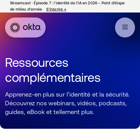
Streamcast ‑ Épisode 7 : l’identité de l’IA en 2026 – Point d’étape
de milieu d’année.
S’inscrire
→
s’ouvre dans un nouvel onglet
Ressources
complémentaires
Apprenez-en plus sur l’identité et la sécurité.
Découvrez nos webinars, vidéos, podcasts,
guides, eBook et tellement plus.