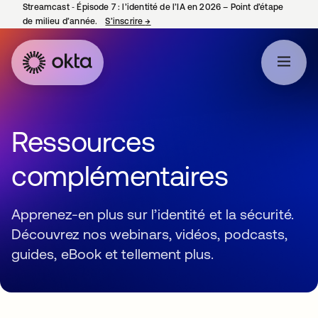
Streamcast ‑ Épisode 7 : l’identité de l’IA en 2026 – Point d’étape
de milieu d’année.
S’inscrire
→
s’ouvre dans un nouvel onglet
Ressources
complémentaires
Apprenez-en plus sur l’identité et la sécurité.
Découvrez nos webinars, vidéos, podcasts,
guides, eBook et tellement plus.