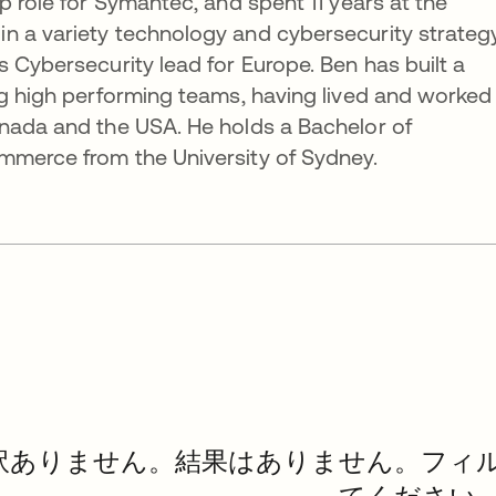
p role for Symantec, and spent 11 years at the
n a variety technology and cybersecurity strateg
s Cybersecurity lead for Europe. Ben has built a
ng high performing teams, having lived and worked 
anada and the USA. He holds a Bachelor of
mmerce from the University of Sydney.
訳ありません。結果はありません。フィ