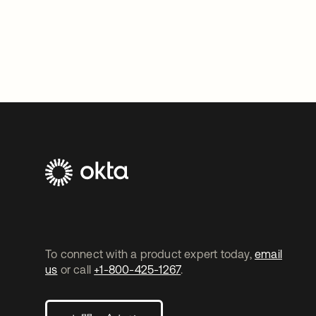
To connect with a product expert today,
email
us
or call
+1-800-425-1267
.